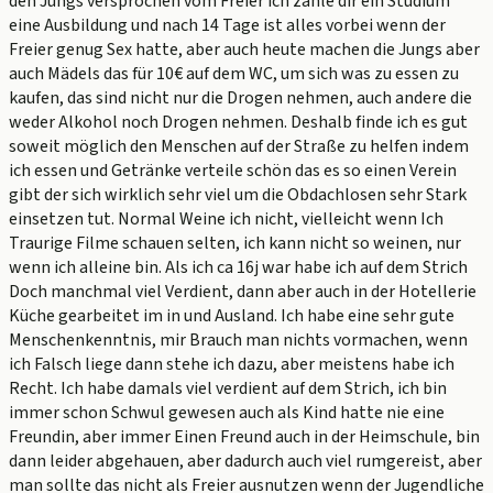
den Jungs versprochen vom Freier ich zahle dir ein Studium
eine Ausbildung und nach 14 Tage ist alles vorbei wenn der
Freier genug Sex hatte, aber auch heute machen die Jungs aber
auch Mädels das für 10€ auf dem WC, um sich was zu essen zu
kaufen, das sind nicht nur die Drogen nehmen, auch andere die
weder Alkohol noch Drogen nehmen. Deshalb finde ich es gut
soweit möglich den Menschen auf der Straße zu helfen indem
ich essen und Getränke verteile schön das es so einen Verein
gibt der sich wirklich sehr viel um die Obdachlosen sehr Stark
einsetzen tut. Normal Weine ich nicht, vielleicht wenn Ich
Traurige Filme schauen selten, ich kann nicht so weinen, nur
wenn ich alleine bin. Als ich ca 16j war habe ich auf dem Strich
Doch manchmal viel Verdient, dann aber auch in der Hotellerie
Küche gearbeitet im in und Ausland. Ich habe eine sehr gute
Menschenkenntnis, mir Brauch man nichts vormachen, wenn
ich Falsch liege dann stehe ich dazu, aber meistens habe ich
Recht. Ich habe damals viel verdient auf dem Strich, ich bin
immer schon Schwul gewesen auch als Kind hatte nie eine
Freundin, aber immer Einen Freund auch in der Heimschule, bin
dann leider abgehauen, aber dadurch auch viel rumgereist, aber
man sollte das nicht als Freier ausnutzen wenn der Jugendliche